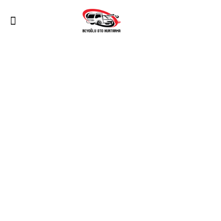
ANASAYFA
Etiket:
Taksim Yol Yardım
HOME
BLOG
TAKSIM YOL YARDIM