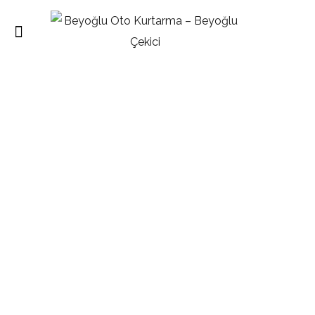
ANASAYFA
Etiket:
Teşvikiye Yol Yardım
HOME
BLOG
TEŞVIKIYE YOL YARDIM