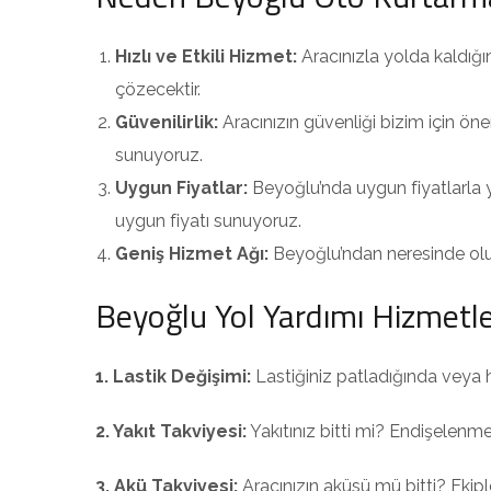
Hızlı ve Etkili Hizmet:
Aracınızla yolda kaldığ
çözecektir.
Güvenilirlik:
Aracınızın güvenliği bizim için ön
sunuyoruz.
Uygun Fiyatlar:
Beyoğlu’nda uygun fiyatlarla y
uygun fiyatı sunuyoruz.
Geniş Hizmet Ağı:
Beyoğlu’ndan neresinde olurs
Beyoğlu Yol Yardımı Hizmetle
1. Lastik Değişimi:
Lastiğiniz patladığında veya h
2. Yakıt Takviyesi:
Yakıtınız bitti mi? Endişelen
3. Akü Takviyesi:
Aracınızın aküsü mü bitti? Ekipl