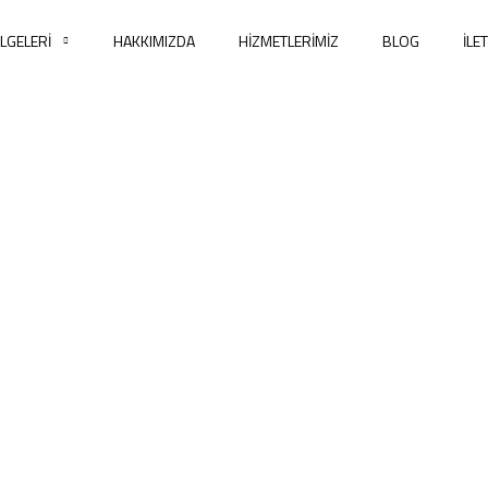
LGELERI
HAKKIMIZDA
HIZMETLERIMIZ
BLOG
İLE
Beyoğlu Yol Yardı
HOME
BLOG
BEYOĞLU YOL YARDIM