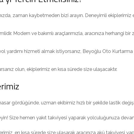
ınızda, zaman kaybetmeden bizi arayın. Deneyimli ekiplerimiz
emlidir. Modern ve bakımlı araçlarımızla, aracınıza herhangi bi
ol yardımı hizmeti almak istiyorsanız, Beyoğlu Oto Kurtarma d
anız olun, ekiplerimiz en kısa sürede size ulaşacaktır.
rimiz
asar gördüğünde, uzman ekibimiz hızlı bir şekilde lastik değiş
meyin! Size hemen yakıt takviyesi yaparak yolculuğunuza deva
erimiz, en kısa sürede size ulaşarak aracınıza akü takviyesi yap